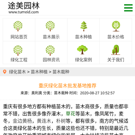
网站首页
苗木展示
苗木种植
苗木价格
绿化工程
园林资讯
绿化案例
关于我们
绿化苗木
>
苗木种植
>
苗木栽种
重庆绿化苗木批发基地推荐
来源：奥利奥
分类：苗木栽种
时间：2020-08-27 10:52:57
重庆有很多地方都有种植苗木的，苗木商很多，质量也都非
常不错，出售很多像乔灌木，
草花
等苗木，像凤尾竹，麦
冬，
金边黄杨
，
黄连木
，
朴树
等，都有很多，南方的气候适
合这类绿化苗木的生长，质量这些也还不错，特别是最近几