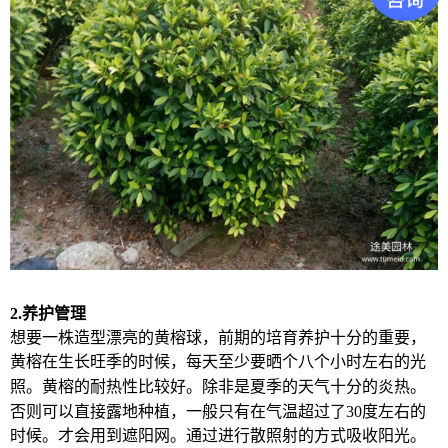
2.
养护管理
想要一株造型漂亮的黄榕球，前期的培育养护十分的重要，
黄榕在生长旺季的时候，
每天至少要晒个八个小时
左右的光
照。黄榕的耐热性比较好。
除非是夏
季的天气十分的炎热。
否则可以直接露地种植，一般只有在气温超过了
30
度左右的
时候。才会用到遮阳网。通过进行散照射的方式吸收阳光。