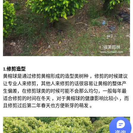
1.
修剪造型
黄榕球是通过修剪黄榕
形成的造型
类树种
，修剪的时候建议
让专业人来修剪，
其他人来修剪的话很容易让
黄榕
的
整体
产
生偏差
，在修剪球类的时候可能不会那么均匀，一般每年最
适合修剪的时间在冬天
，对于黄榕球的健康影响比较小
，而
且修剪过后第二年春天也方便新芽的萌发
。