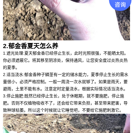
2.郁金香夏天怎么养
1.遮光处理:夏天郁金香已经停止生长，此时光照很强，不能晒太阳。
你必须遮蔽它。将其移至阴凉处，保持通风，让您安全度过炎热炎热
的夏季。
2.适当浇水:郁金香种子鳞茎有一定的储水能力，夏季停止生长的需水
量很小，必须严格控制。一般一周浇一次水就够了。如果是雨天，要
避雨，土里不能有水。注意定时定量浇水，根据实际情况适当浇水。
3.停止施肥:既然已经停止生长，处于休眠期，就不要施肥，停止施
肥。否则不仅植物吸收不了，还会给它带来负担，甚至带来肥害，导
致种球枯萎。所以这个时候就让它睡觉吧，不要给它施肥刺激它。